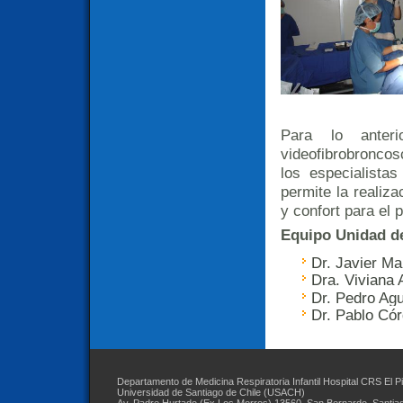
Para lo ante
videofibrobroncos
los especialistas
permite la realiz
y confort para el 
Equipo Unidad d
Dr. Javier Ma
Dra. Viviana 
Dr. Pedro Agu
Dr. Pablo Có
Departamento de Medicina Respiratoria Infantil Hospital CRS El P
Universidad de Santiago de Chile (USACH)