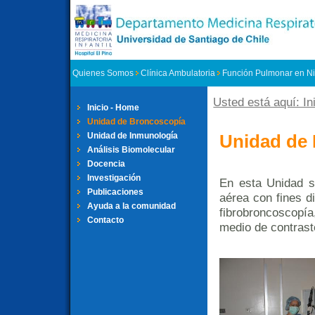
Quienes Somos
Clínica Ambulatoria
Función Pulmonar en N
Usted está aquí: In
Se encuent
Inicio - Home
Unidad de Broncoscopía
Unidad de
Unidad de Inmunología
Análisis Biomolecular
Docencia
Investigación
En esta Unidad s
Publicaciones
aérea con fines d
Ayuda a la comunidad
fibrobroncoscopía,
Contacto
medio de contraste