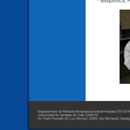
Bioquímica, P
Departamento de Medicina Respiratoria Infantil Hospital CRS El P
Universidad de Santiago de Chile (USACH)
Av. Padre Hurtado (Ex Los Morros) 13560, San Bernardo, Santia