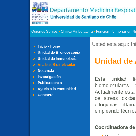
Quienes Somos
Clínica Ambulatoria
Función Pulmonar en N
Usted está aquí: In
Se encuent
Inicio - Home
Unidad de Broncoscopía
Unidad de 
Unidad de Inmunología
Análisis Biomolecular
Docencia
Investigación
Esta unidad ti
Publicaciones
biomoleculares 
Ayuda a la comunidad
Actualmente está 
Contacto
de stress oxidat
citoquinas inflam
empleando técnica
Coordinadora de 