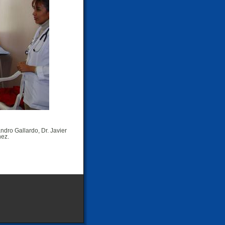
ndro Gallardo, Dr. Javier
hez.