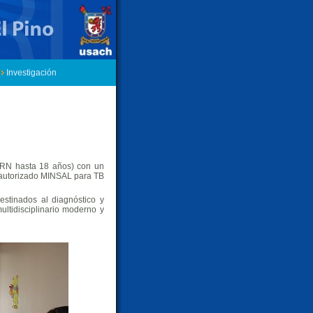
Investigación
 (RN hasta 18 años) con un
o autorizado MINSAL para TB
estinados al diagnóstico y
ltidisciplinario moderno y