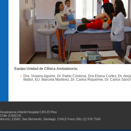
Equipo Unidad de Clínica Ambulatoria:
Dra. Viviana Aguirre, Dr. Pablo Córdova, Dra.Eliana Cortez, Dr. Aleja
Mallol, EU. Marcela Martínez, Dr. Carlos Riquelme, Dr. Carlos Sánc
spiratoria Infantil Hospital CRS El Pino
 Chile (USACH)
Morros) 13560, San Bernardo, Santiago, CHILE Fono (56) (2) 576 7545