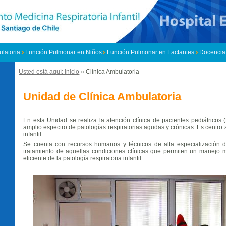
ulatoria
Función Pulmonar en Niños
Función Pulmonar en Lactantes
Docencia
Usted está aquí: Inicio
» Clínica Ambulatoria
Se encuentra usted aquí
Unidad de Clínica Ambulatoria
En esta Unidad se realiza la atención clínica de pacientes pediátricos
amplio espectro de patologías respiratorias agudas y crónicas. Es centr
infantil.
Se cuenta con recursos humanos y técnicos de alta especialización d
tratamiento de aquellas condiciones clínicas que permiten un manejo mu
eficiente de la patología respiratoria infantil.