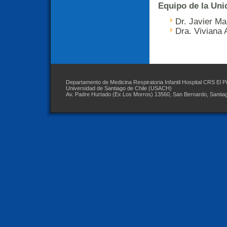
Equipo de la Un
Dr. Javier Ma
Dra. Viviana 
Departamento de Medicina Respiratoria Infantil Hospital CRS El P
Universidad de Santiago de Chile (USACH)
Av. Padre Hurtado (Ex Los Morros) 13560, San Bernardo, Santia